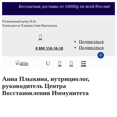
Бесплатная доставка от 10000р по всей России!
Магазин
Региональный центр 4Life.
Руководитель Плыкина Анна Викторовна.
О нас

О компании
Подписаться
Подписаться
8 800 550-50-58
Сертификаты
0
Видео

U


Партнёрство
Анна Плыкина, нутрициолог,
Условия доставки
руководитель Центра
Контакты
Восстановления Иммунитета