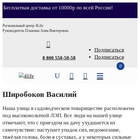
Бесплатная доставка от 10000р по всей России!
Магазин
Региональный центр 4Life.
Руководитель Плыкина Анна Викторовна.
О нас

О компании
Подписаться
Подписаться
8 800 550-50-58
Сертификаты
0
Видео

U


Партнёрство
Широбоков Василий
Условия доставки
Наша улица в садоводческом товариществе расположена
Контакты
под высоковольтной ЛЭП. Все люди на нашей улице
отмечают, что с приездом на дачу ухудшается их
самочувствие: наступает упадок сил, недомогание,
тяжёлая голова, боли в суставах, а у некоторых сильные