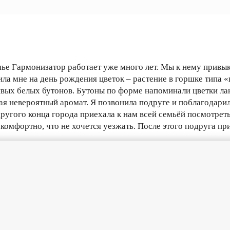
е Гармонизатор работает уже много лет. Мы к нему привыкл
ла мне на день рождения цветок – растение в горшке типа «щ
ивых белых бутонов. Бутоны по форме напоминали цветки ла
ая невероятный аромат. Я позвонила подруге и поблагодарила
с другого конца города приехала к нам всей семьёй посмотрет
к комфортно, что не хочется уезжать. После этого подруга п